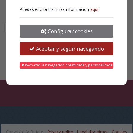
Puedes encrontrar más información
aquí
Enter the
I have read and
whistleblower code
understand the Basic
Information on Data
Protection
Configurar cookies
Aceptar y seguir navegando
New complaint
Rechazar la navegación optimizada y personalizada
Copyright ©
Bufete
-
Privacy policy
-
Legal disclaimer
-
Cookies