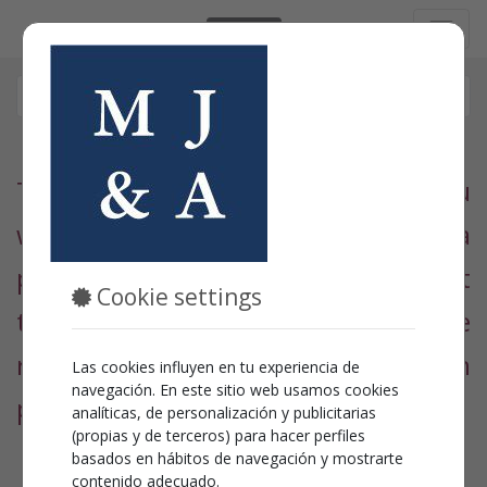
English
To proceed with the complaint, you
will need to accept the data
protection, which you can consult at
Cookie settings
the bottom of the page, and add the
reference code, which has been
Las cookies influyen en tu experiencia de
navegación. En este sitio web usamos cookies
previously provided to you.
analíticas, de personalización y publicitarias
(propias y de terceros) para hacer perfiles
basados en hábitos de navegación y mostrarte
contenido adecuado.