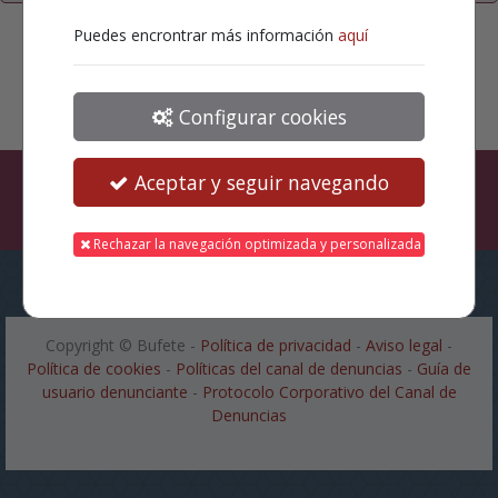
Puedes encrontrar más información
aquí
Configurar cookies
Aceptar y seguir navegando
Rechazar la navegación optimizada y personalizada
Copyright ©
Bufete
-
Política de privacidad
-
Aviso legal
-
Política de cookies
-
Políticas del canal de denuncias
-
Guía de
usuario denunciante
-
Protocolo Corporativo del Canal de
Denuncias