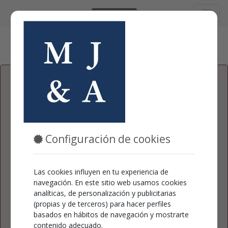
Castellano
Dirección de correo electrónico/Usuario
Contraseña
Configuración de cookies
Las cookies influyen en tu experiencia de
Acceder
navegación. En este sitio web usamos cookies
analíticas, de personalización y publicitarias
¿Te has olvidado la contraseña?
(propias y de terceros) para hacer perfiles
Restablecer contraseña
basados en hábitos de navegación y mostrarte
contenido adecuado.