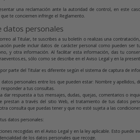
presentar una reclamación ante la autoridad de control, en este ca
 que te conciernen infringe el Reglamento.
e datos personales
reo al Titular, te suscribes a su boletín o realizas una contratación,
mación puede incluir datos de carácter personal como pueden ser tu 
no, y otra información. Al facilitar esta información, das tu cons
aeventos.es, sólo como se describe en el Aviso Legal y en la presente
 por parte del Titular es diferente según el sistema de captura de inf
ita datos personales entre los que pueden estar: Nombre y apellidos, 
e responder a tus consultas.
ara dar respuesta a tus mensajes, dudas, quejas, comentarios o inqu
 se prestan a través del sitio Web, el tratamiento de tus datos pers
 otra consulta que puedas tener y que no esté sujeta a las condiciones
a tus datos personales:
iones recogidas en el Aviso Legal y en la ley aplicable. Esto puede in
idencialidad de los datos personales que recoge.