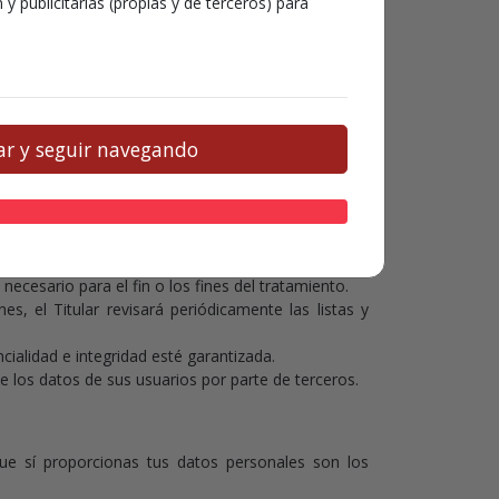
y publicitarias (propias y de terceros) para
r y seguir navegando
cias del nuevo reglamento europeo de protección de
nto de tus datos personales que puede ser para uno
los fines que los solicita.
cesario para el fin o los fines del tratamiento.
es, el Titular revisará periódicamente las listas y
ialidad e integridad esté garantizada.
e los datos de sus usuarios por parte de terceros.
ue sí proporcionas tus datos personales son los