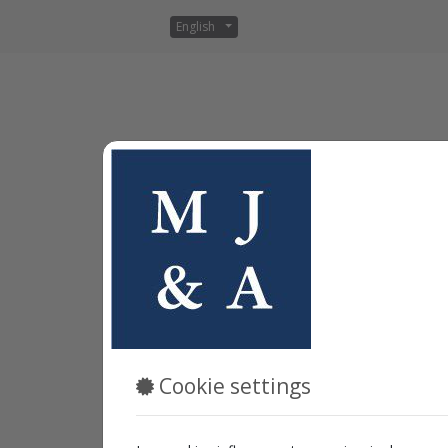
English
SOLUNTEC PROYECTOS Y SOLUCIONES TIC S.L., te inf
usuarios y clientes que puedan ser recabados por l
En este sentido, el Titular garantiza el cumplimi
diciembre, de Protección de Datos de Carácter Pe
Reglamento de desarrollo de la LOPD. Cumple 
protección de las personas físicas (RGPD).
El uso de sitio Web implica la aceptación de esta Po
Cookie settings
Identidad del responsable
Titular:
SOLUNTEC PROYECTOS Y SOLUCIONE
NIF/CIF:
B98568900