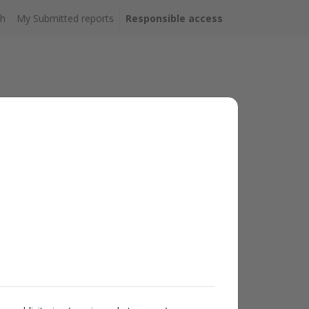
ch
My Submitted reports
Responsible access
otección de los datos de carácter personal de los
adasparaeventos.es
.
3
onales, reflejada en la Ley Orgánica
⁄
, de 5 de
2018
1720
eto
⁄
, de 21 de diciembre, conocido como el
2007
el Consejo de 27 de abril de 2016 relativo a la
al.