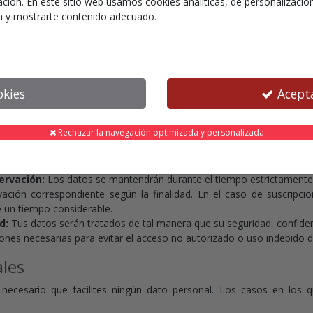
ción. En este sitio web usamos cookies analíticas, de personalización 
, 46870, Ontinyent (VALENCIA)
.
ón y mostrarte contenido adecuado.
ratamiento de datos
okies
Acepta
ular aplicará los siguientes principios que se ajustan a las exigen
Rechazar la navegación optimizada y personalizada
cia:
El Titular siempre requerirá el consentimiento para el tratamie
informará previamente con absoluta transparencia.
tular te solicitará solo los datos estrictamente necesarios para el fin o 
servación:
Los datos se mantendrán durante el tiempo estrictamente ne
ación correspondiente según la finalidad. En el caso de suscripcion
e un tiempo considerable.
d:
Tus datos serán tratados de tal manera que su seguridad, confidenc
ones necesarias para evitar el acceso no autorizado o uso indebido d
les
necesario que facilites ningún dato personal. Los casos en los q