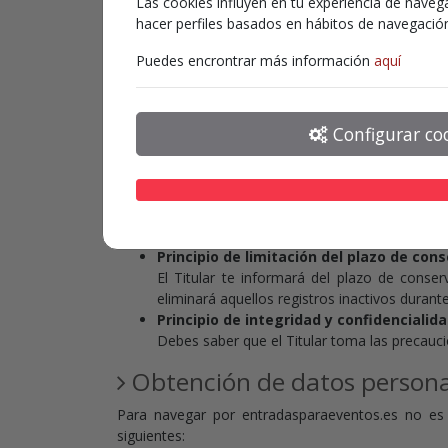
Las cookies influyen en tu experiencia de navega
Domicilio:
C/ Músico Vert, 12, Entresuelo
hacer perfiles basados en hábitos de navegaci
Correo electrónico:
info@soluntec.es
Puedes encrontrar más información
aquí
Sitio Web:
https://soluntec.es
Principios aplicados en el t
Configurar co
En el tratamiento de tus datos personales, el Tit
datos:
Principio de licitud, lealtad y transparen
o varios fines específicos sobre los que te 
Principio de minimización de datos:
El Ti
Principio de limitación del plazo de con
El Titular te informará del plazo de conserv
eliminará aquellos registros inactivos durant
Principio de integridad y confidencialida
Debes saber que el Titular toma las precauci
Obtención de datos persona
Para navegar por entradasparaeventos.es no es 
siguientes: