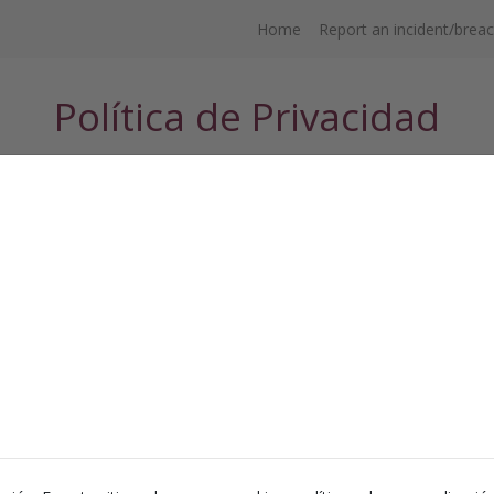
Home
Report an incident/brea
Política de Privacidad
orma sobre su Política de Privacidad respecto del tratamiento y pr
a navegación o contratación de servicios a través del sitio Web
entr
ento de la normativa vigente en materia de protección de datos pers
rsonal y garantía de los derechos digitales(LOPD), y al Real Decr
2016
también con el Reglamento (UE)
⁄
del Parlamento Europeo y d
679
lítica de Privacidad así como las condiciones incluidas en el Aviso Leg
S TIC S.L.