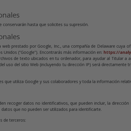
onales
e conservarán hasta que solicites su supresión.
onales
ca web prestado por Google, Inc., una compañía de Delaware cuya of
os Unidos (“Google”). Encontrarás más información en:
https://anal
rchivos de texto ubicados en tu ordenador, para ayudar al Titular a a
el uso del sitio Web (incluyendo tu dirección IP) será directamente t
s que utiliza Google y sus colaboradores y toda la información relativ
n recoger datos no identificativos, que pueden incluir, la dirección 
s datos que no pueden ser utilizados para identificarte.
is de terceros: