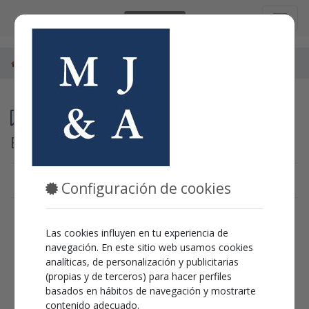
Castellano
Espectáculos
Ontinyent
Programación
Espectáculos en
Ontinyent
Configuración de cookies
En estos momentos no hay
Las cookies influyen en tu experiencia de
ningún espectáculo activo.
navegación. En este sitio web usamos cookies
analíticas, de personalización y publicitarias
Puedes ir al
'inicio'
para ver que otros espectáculos
(propias y de terceros) para hacer perfiles
podemos ofrecerte.
basados en hábitos de navegación y mostrarte
contenido adecuado.