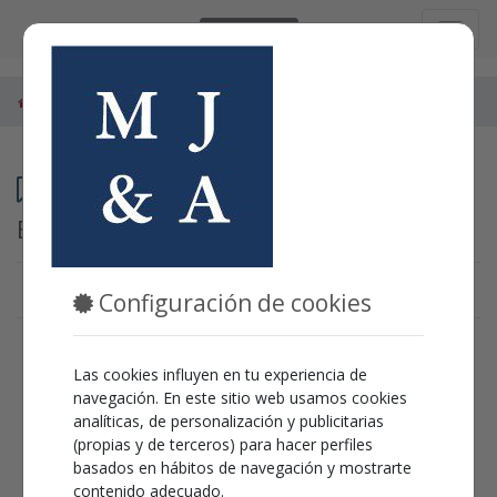
Castellano
Espectáculos
Aielo de Malferit
Programación
Espectáculos en
Aielo de Malferit
Configuración de cookies
En estos momentos no hay
Las cookies influyen en tu experiencia de
ningún espectáculo activo.
navegación. En este sitio web usamos cookies
analíticas, de personalización y publicitarias
Puedes ir al
'inicio'
para ver que otros espectáculos
(propias y de terceros) para hacer perfiles
podemos ofrecerte.
basados en hábitos de navegación y mostrarte
contenido adecuado.